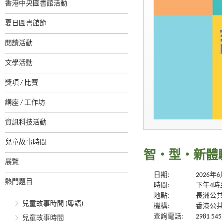
香港中央圖書館活動
夏日圖書館節
閱讀活動
文學活動
獎項 / 比賽
講座 / 工作坊
資訊科技活動
兒童故事時間
智・型・新體驗系
展覽
日期:
2026年
熱門題目
時間:
下午4時
地點:
長洲公
兒童故事時間 (粵語)
機構:
香港公
查詢電話:
2981 545
兒童故事時間