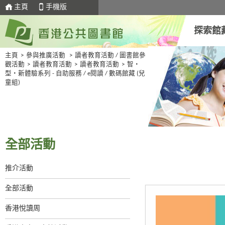
主頁
手機版
探索館
主頁
>
參與推廣活動
>
讀者教育活動 / 圖書館參
觀活動
>
讀者教育活動
>
讀者教育活動
>
智・
型・新體驗系列 - 自助服務 / e閱讀 / 數碼館藏 (兒
童組)
全部活動
推介活動
全部活動
香港悅讀周