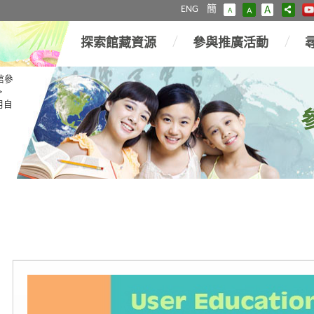
ENG
簡
A
A
A
探索館藏資源
參與推廣活動
館參
>
用自