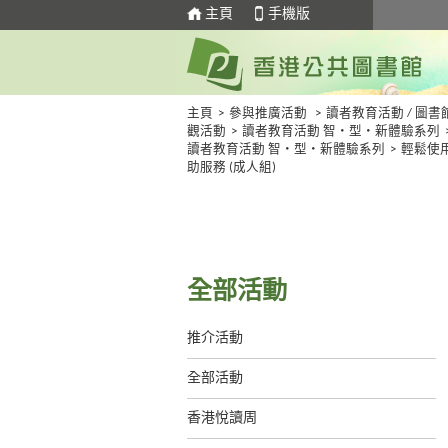
主頁
手機版
主頁
>
參與推廣活動
>
讀者教育活動 / 圖書
觀活動
>
讀者教育活動 智・型・新體驗系列
讀者教育活動 智・型・新體驗系列
>
輕鬆使
助服務 (成人組)
全部活動
推介活動
全部活動
香港悅讀周