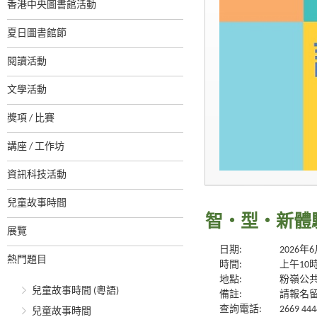
香港中央圖書館活動
夏日圖書館節
閱讀活動
文學活動
獎項 / 比賽
講座 / 工作坊
資訊科技活動
兒童故事時間
智・型・新體驗系
展覽
日期:
2026年
熱門題目
時間:
上午10
地點:
粉嶺公
兒童故事時間 (粵語)
備註:
請報名
查詢電話:
2669 444
兒童故事時間