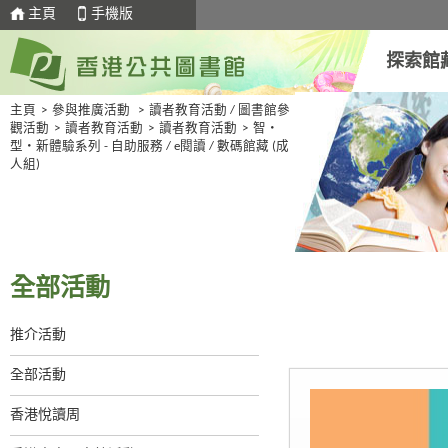
主頁
手機版
探索館
主頁
>
參與推廣活動
>
讀者教育活動 / 圖書館參
觀活動
>
讀者教育活動
>
讀者教育活動
>
智・
型・新體驗系列 - 自助服務 / e閱讀 / 數碼館藏 (成
人組)
全部活動
推介活動
全部活動
香港悅讀周