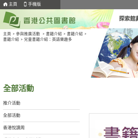
主頁
手機版
探索館
主頁
>
參與推廣活動
>
書籍介紹
>
書籍介紹
>
書籍介紹
>
兒童書籍介紹：英語樂趣多
全部活動
推介活動
全部活動
香港悅讀周