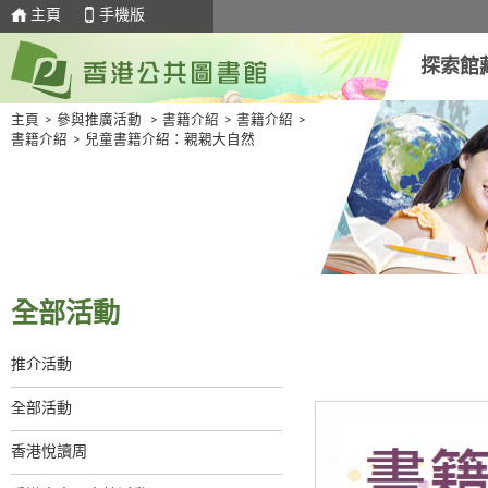
主頁
手機版
探索館
主頁
>
參與推廣活動
>
書籍介紹
>
書籍介紹
>
書籍介紹
>
兒童書籍介紹：親親大自然
全部活動
推介活動
全部活動
香港悅讀周