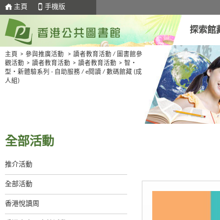
主頁
手機版
探索館
主頁
>
參與推廣活動
>
讀者教育活動 / 圖書館參
觀活動
>
讀者教育活動
>
讀者教育活動
>
智・
型・新體驗系列 - 自助服務 / e閱讀 / 數碼館藏 (成
人組)
全部活動
推介活動
全部活動
香港悅讀周