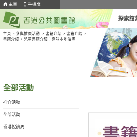
主頁
手機版
探索館
主頁
>
參與推廣活動
>
書籍介紹
>
書籍介紹
>
書籍介紹
>
兒童書籍介紹：趣味本地漫畫
全部活動
推介活動
全部活動
香港悅讀周