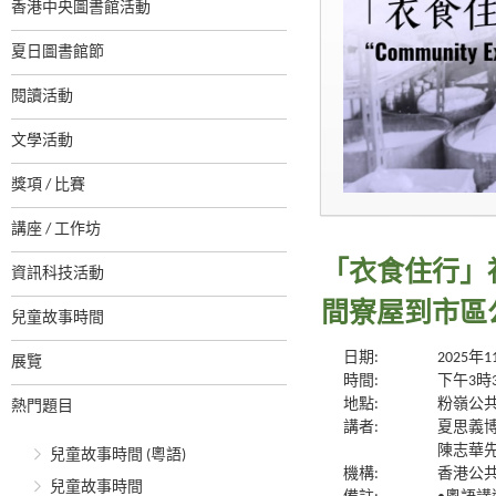
香港中央圖書館活動
夏日圖書館節
閱讀活動
文學活動
獎項 / 比賽
講座 / 工作坊
「衣食住行」
資訊科技活動
間寮屋到市區
兒童故事時間
日期:
2025年
展覽
時間:
下午3時
地點:
粉嶺公共
熱門題目
講者:
夏思義
陳志華
兒童故事時間 (粵語)
機構:
香港公
兒童故事時間