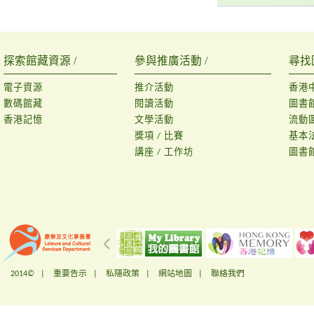
探索館藏資源 /
參與推廣活動 /
尋找
電子資源
推介活動
香港
數碼館藏
閱讀活動
圖書
香港記憶
文學活動
流動
獎項 / 比賽
基本
講座 / 工作坊
圖書
2014© |
重要告示
|
私隱政策
|
網站地圖
|
聯絡我們