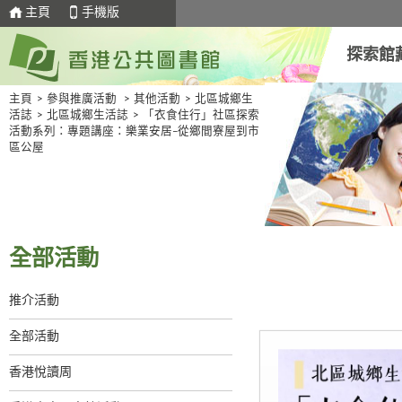
主頁
手機版
探索館
主頁
>
參與推廣活動
>
其他活動
>
北區城鄉生
活誌
>
北區城鄉生活誌
>
「衣食住行」社區探索
活動系列：專題講座：樂業安居–從鄉間寮屋到市
區公屋
全部活動
推介活動
全部活動
香港悅讀周