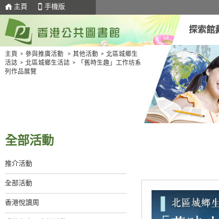
主頁
手機版
探索館
主頁
>
參與推廣活動
>
其他活動
>
北區城鄉生
活誌
>
北區城鄉生活誌
>
「舊時生趣」工作坊系
列作品展覽
全部活動
推介活動
全部活動
香港悅讀周