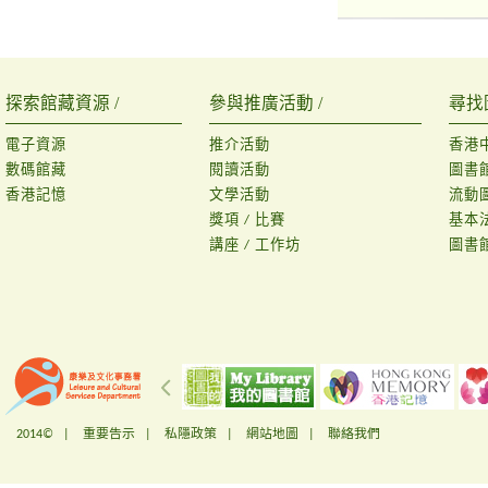
探索館藏資源 /
參與推廣活動 /
尋找
電子資源
推介活動
香港
數碼館藏
閱讀活動
圖書
香港記憶
文學活動
流動
獎項 / 比賽
基本
講座 / 工作坊
圖書
2014© |
重要告示
|
私隱政策
|
網站地圖
|
聯絡我們