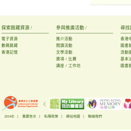
探索館藏資源 /
參與推廣活動 /
尋找
電子資源
推介活動
香港
數碼館藏
閱讀活動
圖書
香港記憶
文學活動
流動
獎項 / 比賽
基本
講座 / 工作坊
圖書
2014© |
重要告示
|
私隱政策
|
網站地圖
|
聯絡我們