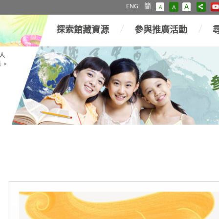
ENG
簡
A
A
A
探索館藏資源
參與推廣活動
人
場
>