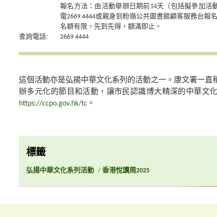
報名方法：由活動舉辦日期前14天（包括擬參加活
電2669 4444或親身到粉嶺公共圖書館顧客服務台報
名額有限，先到先得，額滿即止。
查詢電話:
2669 4444
這個活動亦是弘揚中華文化系列的活動之一。康文署一直
辦多元化的節目和活動，讓市民認識博大精深的中華文
https://ccpo.gov.hk/tc
。
標籤
弘揚中華文化系列活動
/
香港悅讀周2025