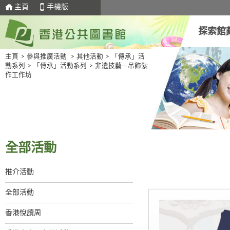
主頁
手機版
探索館
主頁
>
參與推廣活動
>
其他活動
>
「傳承」活
動系列
>
「傳承」活動系列
>
非遺技藝—吊飾紮
作工作坊
全部活動
推介活動
全部活動
香港悅讀周