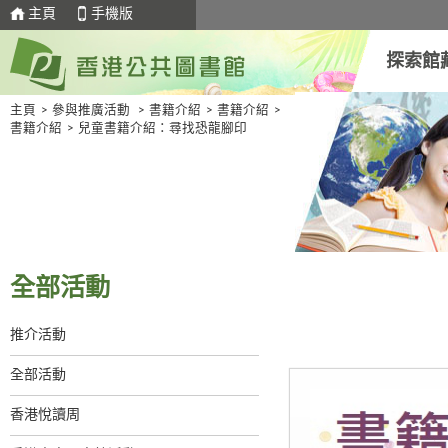
主頁
手機版
探索館
主頁
>
參與推廣活動
>
書籍介紹
>
書籍介紹
>
書籍介紹
>
兒童書籍介紹：尋找恐龍腳印
全部活動
推介活動
全部活動
香港悅讀周