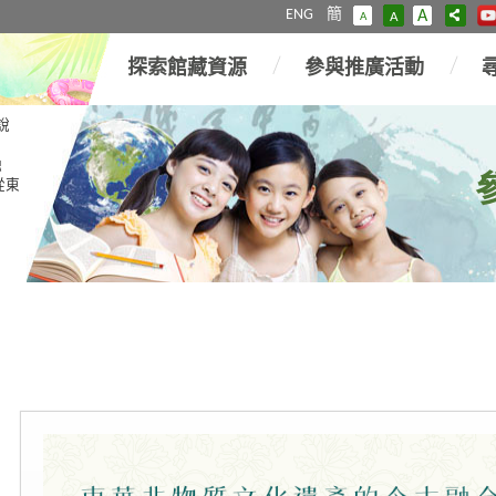
ENG
簡
A
A
A
探索館藏資源
參與推廣活動
說
融
從東