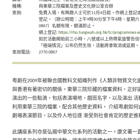
機構:
與東華三院檔案及歷史文化辦公室合辦
查詢:
免費入場，有興趣人士可於11月4日起，作網上登記
登記。（辦公時間：上午9時30分至下午6時，星期六
0867）名額有限，額滿即止。
網上登記:
https://rho.tungwah.org.hk/tc/programmes-a
如於活動開始前三小時，八號或以上熱帶氣旋警告信
「極端情況」公布仍然生效，活動將會取消或延期。
查詢電話:
2770 0867
粵劇在2009年被聯合國教科文組織列作《人類非物質文化
與香港有著密切的關係。東華三院珍藏的檔案資料，正好讓
演出的一些點滴，包括表演場地、戲班名字，以及演出 活
利用東華三院的檔案，配合其他歷史資料， 介紹粵劇如何
劇場表演節目，以及伶人地位逐 漸受到社會肯定的歷史進
此講座系列亦是弘揚中華文化系列的活動之一。康文署一