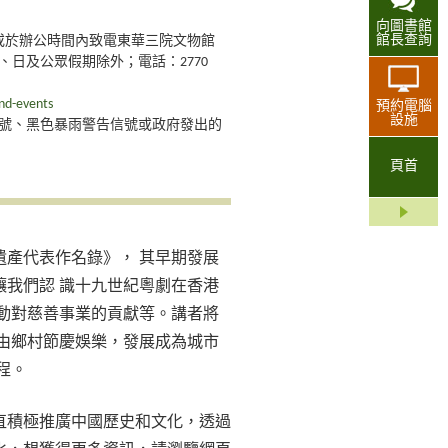
向圖書館
館長查詢
或於辦公時間內致電東華三院文物館
、日及公眾假期除外；電話：2770
nd-events
預約電腦
設施
號、黑色暴雨警告信號或政府發出的
頁首
遺產代表作名錄》， 其早期發展
我們認 識十九世紀粵劇在香港
動對慈善事業的貢獻等。講者將
由鄉村節慶娛樂，發展成為城市
程。
直積極推廣中國歷史和文化，透過