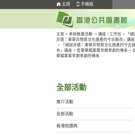
主頁
手機版
主頁
>
參與推廣活動
>
講座 / 工作坊
>
「細
非遺：東華非物質文化遺產的今古融合」講座
>
「細說非遺：東華非物質文化遺產的今古
合」講座
>
從東華檔案看早期粵劇的傳承
>
華檔案看早期粵劇的傳承
全部活動
推介活動
全部活動
香港悅讀周