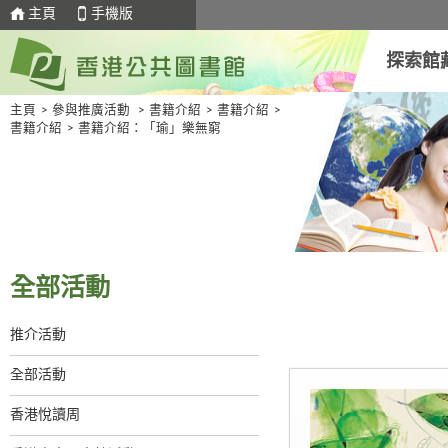
主頁
手機版
探索館
主頁
>
參與推廣活動
>
書籍介紹
>
書籍介紹
>
書籍介紹
>
書籍介紹：「瑜」樂無窮
全部活動
推介活動
全部活動
香港悅讀周