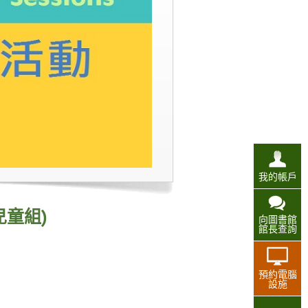
我的帳戶
兒童組)
向圖書館
館長查詢
預約電腦
設施