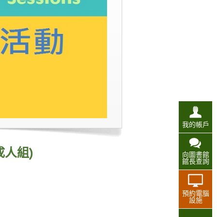
我的帳戶
成人組)
向圖書館
館長查詢
預約電腦
設施