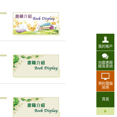
我的帳戶
向圖書館
館長查詢
預約電腦
設施
頁首