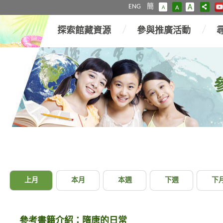
ENG
簡
A
A
A
探索館藏資源
參與推廣活動
上月
本月
本週
下週
下
參考書籍介紹：隋唐的日常