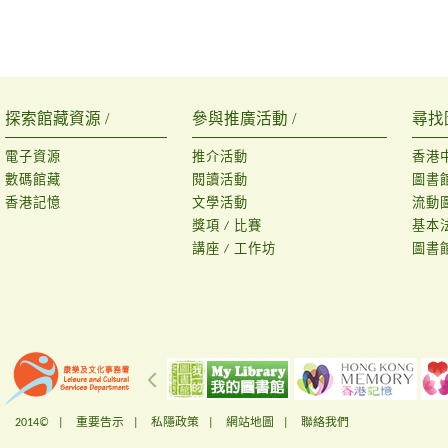
探索館藏資源 /
參與推廣活動 /
尋找
電子資源
推介活動
香港
數碼館藏
閱讀活動
圖書
香港記憶
文學活動
流動
獎項 / 比賽
基本
講座 / 工作坊
圖書
2014© |
重要告示
|
私隱政策
|
網站地圖
|
聯絡我們