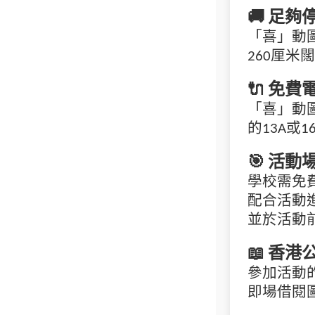
🚚
足夠
「喜」動圖
260厘米闊
🔌
免費
「喜」動
的13A或
🎯
活動
學校需免
配合活動
並於活動
📖
香港
參加活動
即場借閱