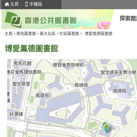
主頁
手機版
探索館
主頁
>
尋找圖書館
>
黃大仙區
>
社區圖書館
> 博愛鳳德圖書館
博愛鳳德圖書館
去
Skip
下
to
一
select
個
tab
標
籤