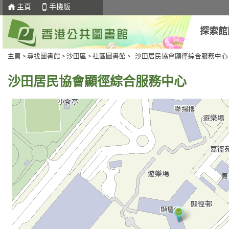
主頁
手機版
探索館
主頁
>
尋找圖書館
>
沙田區
>
社區圖書館
> 沙田居民協會顯徑綜合服務中心
沙田居民協會顯徑綜合服務中心
去
Skip
下
to
一
select
個
tab
標
籤