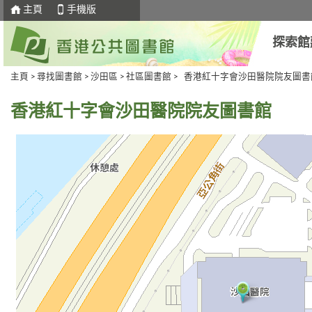
主頁
手機版
探索館
主頁
>
尋找圖書館
>
沙田區
>
社區圖書館
> 香港紅十字會沙田醫院院友圖書
香港紅十字會沙田醫院院友圖書館
去
Skip
下
to
一
select
個
tab
標
籤