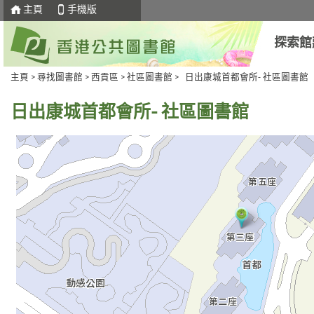
主頁
手機版
探索館
主頁
>
尋找圖書館
>
西貢區
>
社區圖書館
> 日出康城首都會所- 社區圖書館
日出康城首都會所- 社區圖書館
去
Skip
下
to
一
select
個
tab
標
籤