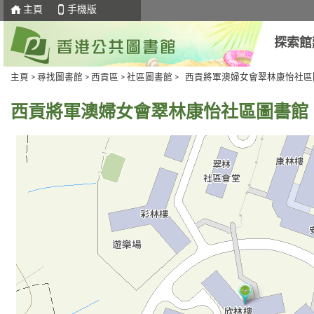
主頁
手機版
探索館
主頁
>
尋找圖書館
>
西貢區
>
社區圖書館
> 西貢將軍澳婦女會翠林康怡社區
西貢將軍澳婦女會翠林康怡社區圖書館
去
Skip
下
to
一
select
個
tab
標
籤