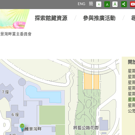
ENG
簡
A
A
A
探索館藏資源
參與推廣活動
維景灣畔業主委員會
開
星
星
星
星
星
星
星
公