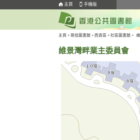
主頁
手機版
主頁
>
尋找圖書館
>
西貢區
>
社區圖書館
> 
維景灣畔業主委員會
去
Skip
下
to
一
select
個
tab
標
籤