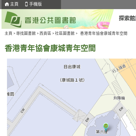
主頁
手機版
探索館
主頁
>
尋找圖書館
>
西貢區
>
社區圖書館
> 香港青年協會康城青年空間
香港青年協會康城青年空間
去
Skip
下
to
一
select
個
tab
標
籤