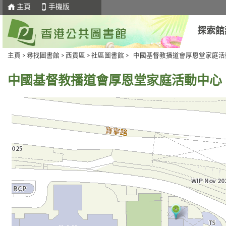
主頁
手機版
探索館
主頁
>
尋找圖書館
>
西貢區
>
社區圖書館
> 中國基督教播道會厚恩堂家庭活
中國基督教播道會厚恩堂家庭活動中心
去
Skip
下
to
一
select
個
tab
標
籤