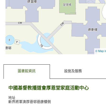
去標籤內容
去前一個標籤
圖書館資訊
設施及服務
中國基督教播道會厚恩堂家庭活動中心
地址
新界將軍澳厚德邨德康樓側