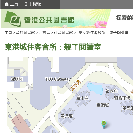
主頁
手機版
探索館
主頁
>
尋找圖書館
>
西貢區
>
社區圖書館
> 東港城住客會所﹕親子閱讀室
東港城住客會所﹕親子閱讀室
去
Skip
下
to
一
select
個
tab
標
籤