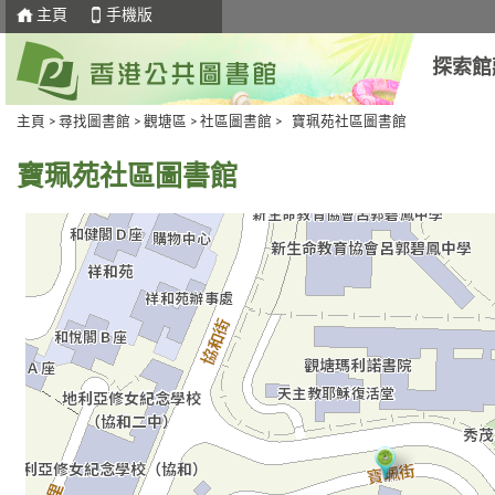
主頁
手機版
探索館
主頁
>
尋找圖書館
>
觀塘區
>
社區圖書館
> 寶珮苑社區圖書館
寶珮苑社區圖書館
去
Skip
下
to
一
select
個
tab
標
籤