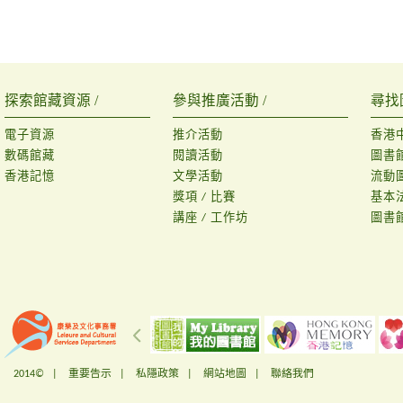
探索館藏資源 /
參與推廣活動 /
尋找
電子資源
推介活動
香港
數碼館藏
閱讀活動
圖書
香港記憶
文學活動
流動
獎項 / 比賽
基本
講座 / 工作坊
圖書
2014© |
重要告示
|
私隱政策
|
網站地圖
|
聯絡我們