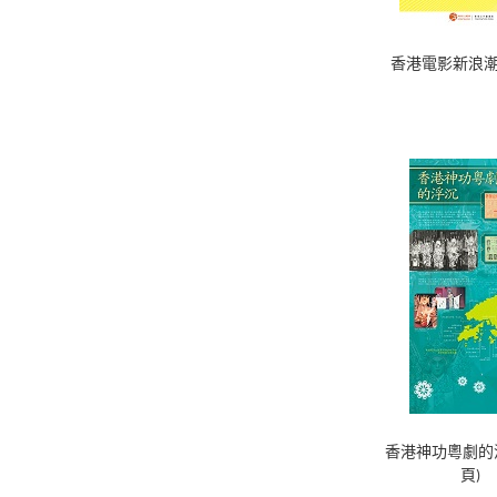
香港電影新浪潮 
香港神功粵劇的浮
頁)