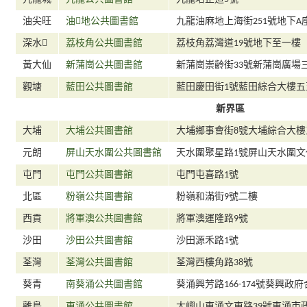
油尖旺
油地公共圖書館
九龍油麻地上海街251號地下A
深水
荔枝角公共圖書館
荔枝角荔灣道19號地下至一樓
黃大仙
新蒲崗公共圖書館
新蒲崗崇齡街33號新蒲崗廣場
觀塘
藍田公共圖書館
藍田慶田街1號藍田綜合大樓五
新界區
大埔
大埔公共圖書館
大埔鄉事會街8號大埔綜合大樓
元朗
屏山天水圍公共圖書館
天水圍聚星路1號屏山天水圍
屯門
屯門公共圖書館
屯門屯喜路1號
北區
粉嶺公共圖書館
粉嶺和滿街9號二樓
西貢
將軍澳公共圖書館
將軍澳運隆路9號
沙田
沙田公共圖書館
沙田源禾路1號
荃灣
荃灣公共圖書館
荃灣西樓角路38號
葵青
南葵涌公共圖書館
葵涌興芳路166-174號葵興政
離島
東涌公共圖書館
大嶼山東涌文東路39號東涌市