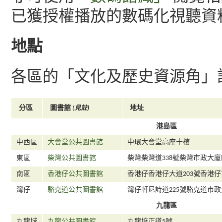
已獲授權播放的數碼化視聽資
地點
各區的「文化及歷史資源角」
分區
圖書館
地址
(見註)
港島區
中西區
大會堂公共圖書館
中環大會堂高座十樓
東區
柴灣公共圖書館
柴灣柴灣道338號柴灣市政大
南區
香港仔公共圖書館
香港仔香港仔大道203號香港
灣仔
駱克道公共圖書館
灣仔軒尼詩道225號駱克道市
九龍區
九龍城
九龍公共圖書館
九龍培正道5號