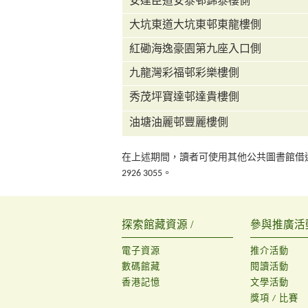
安達臣道安泰邨錦泰樓側
大坑東道大坑東邨東龍樓側
紅磡海逸豪園第九座入口側
九龍灣彩福邨彩樂樓側
秀茂坪寶達邨達貴樓側
油塘油麗邨豐麗樓側
在上述期間，讀者可使用其他公共圖書館借還圖書館資
2926 3055。
探索館藏資源 /
參與推廣活動
電子資源
推介活動
數碼館藏
閱讀活動
香港記憶
文學活動
獎項 / 比賽