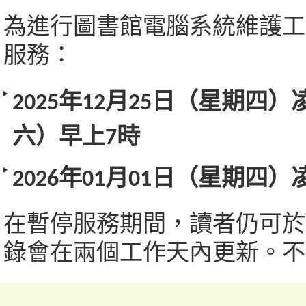
為進行圖書館電腦系統維護工
服務：
2025
年
12
月
25
日（星期
四
）
六
）早上
7
時
2026
年
01
月
01
日（星期
四
）
在暫停服務期間，讀者仍可於
錄會在兩個工作天內更新。不