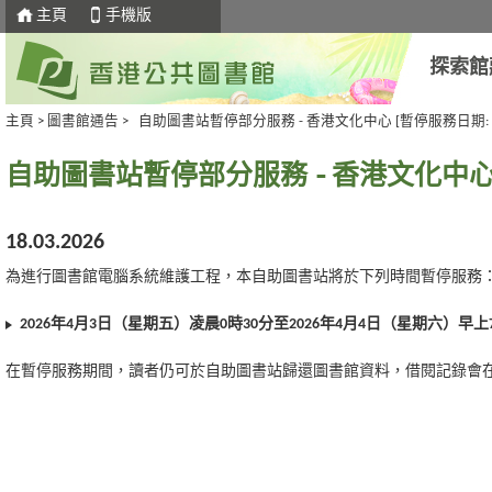
主頁
手機版
探索館
主頁
>
圖書館通告
>
自助圖書站暫停部分服務 - 香港文化中心 [暫停服務日期: 3.4.202
自助圖書站暫停部分服務 - 香港文化中心 [暫停服
18.03.2026
為進行圖書館電腦系統維護工程，本自助圖書站將於下列時間暫停服務
2026
年
4
月
3
日（星期五）凌晨
0
時
30
分至
2026
年
4
月
4
日（星期六）早上
在暫停服務期間，讀者仍可於自助圖書站歸還圖書館資料，借閱記錄會