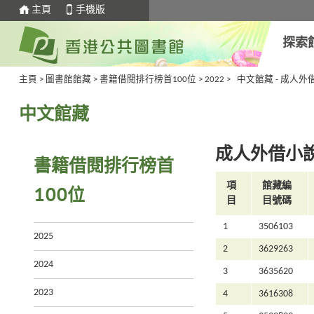
主頁
手機版
探索
主頁
>
圖書館館藏
>
書籍借閱排行榜首100位
>
2022
>
中文館藏 - 成人外
中文館藏
成人外借小說
書籍借閱排行榜首
項
館藏編
100位
目
目號碼
1
3506103
2025
2
3629263
2024
3
3635620
2023
4
3616308