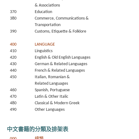
& Associations
370
Education
380
Commerce, Communications &
Transportation
390
Customs, Etiquette & Folklore
400
LANGUAGE
410
Linguistics
420
English & Old English Languages
430
German & Related Languages
440
French & Related Languages
450
Italian, Romanian &
Related Languages
460
Spanish, Portuguese
470
Latin & Other Italic
480
Classical & Modern Greek
490
Other Languages
中文書籍的分類及排架表
000
總類