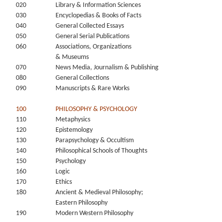
020
Library & Information Sciences
030
Encyclopedias & Books of Facts
040
General Collected Essays
050
General Serial Publications
060
Associations, Organizations
& Museums
070
News Media, Journalism & Publishing
080
General Collections
090
Manuscripts & Rare Works
100
PHILOSOPHY & PSYCHOLOGY
110
Metaphysics
120
Epistemology
130
Parapsychology & Occultism
140
Philosophical Schools of Thoughts
150
Psychology
160
Logic
170
Ethics
180
Ancient & Medieval Philosophy;
Eastern Philosophy
190
Modern Western Philosophy