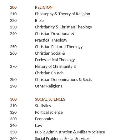
200
RELIGION
210
Philosophy & Theory of Religion
220
Bible
230
Christianity & Christian Theology
240
Christian Devotional &
Practical Theology
250
Christian Pastoral Theology
260
Christian Social &
Ecclesiastical Theology
270
History of Christianity &
Christian Church
280
Christian Denominations & Sects
290
Other Religions
300
SOCIAL SCIENCES
310
Statistics
320
Political Science
330
Economics
340
Law
350
Public Administration & Military Science
360
Social Problems, Social Services