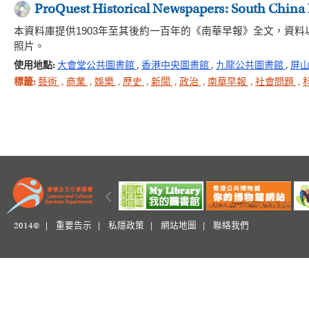
ProQuest Historical Newspapers: South China
本資料庫提供1903年至其後約一百年的《南華早報》全文，資
照片。
使用地點:
大會堂公共圖書館
,
香港中央圖書館
,
九龍公共圖書館
,
屏
標籤:
藝術
,
商業
,
娛樂
,
歷史
,
新聞
,
政治
,
南華早報
,
社會問題
,
2014© |
重要告示
|
私隱政策
|
網站地圖
|
聯絡我們