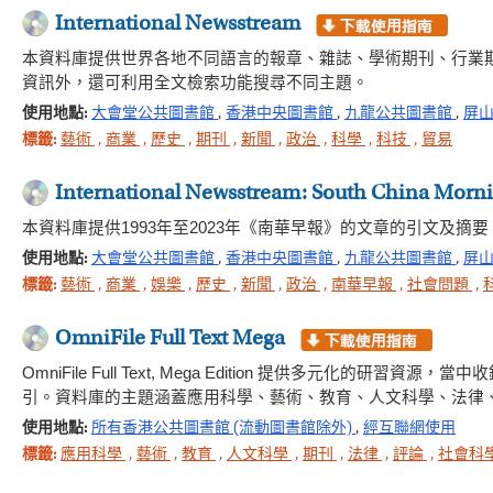
International Newsstream
本資料庫提供世界各地不同語言的報章、雜誌、學術期刊、行業
資訊外，還可利用全文檢索功能搜尋不同主題。
使用地點:
大會堂公共圖書館
,
香港中央圖書館
,
九龍公共圖書館
,
屏
標籤:
藝術
,
商業
,
歷史
,
期刊
,
新聞
,
政治
,
科學
,
科技
,
貿易
International Newsstream: South China Morn
本資料庫提供1993年至2023年《南華早報》的文章的引文及
使用地點:
大會堂公共圖書館
,
香港中央圖書館
,
九龍公共圖書館
,
屏
標籤:
藝術
,
商業
,
娛樂
,
歷史
,
新聞
,
政治
,
南華早報
,
社會問題
,
OmniFile Full Text Mega
OmniFile Full Text, Mega Edition 提供多元化
引。資料庫的主題涵蓋應用科學、藝術、教育、人文科學、法律
使用地點:
所有香港公共圖書館 (流動圖書館除外)
,
經互聯網使用
標籤:
應用科學
,
藝術
,
教育
,
人文科學
,
期刊
,
法律
,
評論
,
社會科