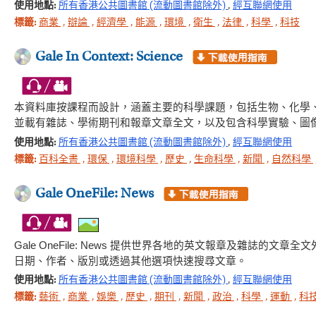
使用地點:
所有香港公共圖書館 (流動圖書館除外)
,
經互聯網使用
標籤:
商業
,
辯論
,
經濟學
,
能源
,
環境
,
衛生
,
法律
,
科學
,
科技
Gale In Context: Science
本資料庫按課程而設計，涵蓋主要的科學課題，包括生物、化學
並載有雜誌、學術期刊和報章文章全文，以及包含科學實驗、圖
使用地點:
所有香港公共圖書館 (流動圖書館除外)
,
經互聯網使用
標籤:
百科全書
,
環保
,
環境科學
,
歷史
,
生命科學
,
新聞
,
自然科學
Gale OneFile: News
Gale OneFile: News 提供世界各地的英文報章及雜誌
日期、作者、版別或透過其他選項快速搜尋文章。
使用地點:
所有香港公共圖書館 (流動圖書館除外)
,
經互聯網使用
標籤:
藝術
,
商業
,
娛樂
,
歷史
,
期刊
,
新聞
,
政治
,
科學
,
運動
,
科