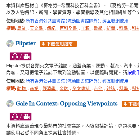
本資料庫選材自《麥格勞─希爾科技百科全書》、《麥格勞─希
以及人物傳記、新聞、學習資源、學習指導及其他相關網址等全
使用地點:
所有香港公共圖書館 (流動圖書館除外)
,
經互聯網使用
標籤:
農業
,
天文學
,
傳記
,
百科全書
,
工程
,
數學
,
新聞
,
科學
,
科
Flipster
Flipster提供各類英文電子雜誌，涵蓋商業、運動、潮流、
內容，又可把電子雜誌下載到流動裝置，以便隨時閱覽。請
按此
使用地點:
所有香港公共圖書館 (流動圖書館除外)
,
經互聯網使用
標籤:
動物
,
商業
,
經濟學
,
金融
,
全文雜誌
,
吉他
,
雜誌
,
科學
,
科
Gale In Context: Opposing Viewpoints
本資料庫涵蓋現今最熱門的社會議題，內容包括評論、專題概要
讓使用者從不同角度探索社會議題。