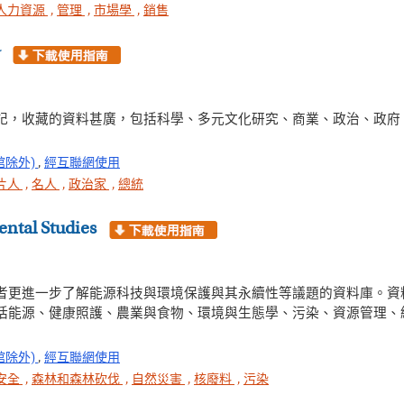
人力資源
,
管理
,
市場學
,
銷售
記，收藏的資料甚廣，包括科學、多元文化研究、商業、政治、政府
館除外)
,
經互聯網使用
片人
,
名人
,
政治家
,
總統
ental Studies
者更進一步了解能源科技與環境保護與其永續性等議題的資料庫。資
括能源、健康照護、農業與食物、環境與生態學、污染、資源管理、
館除外)
,
經互聯網使用
安全
,
森林和森林砍伐
,
自然災害
,
核廢料
,
污染