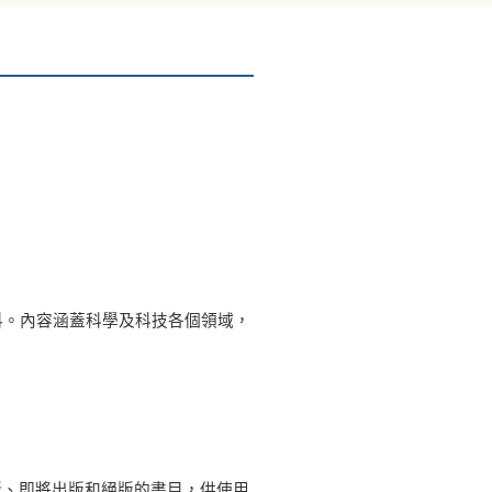
料。內容涵蓋科學及科技各個領域，
存版、即將出版和絕版的書目，供使用