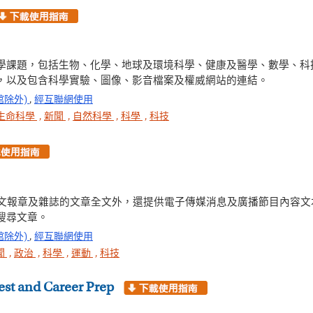
學課題，包括生物、化學、地球及環境科學、健康及醫學、數學、科
，以及包含科學實驗、圖像、影音檔案及權威網站的連結。
館除外)
,
經互聯網使用
生命科學
,
新聞
,
自然科學
,
科學
,
科技
供世界各地的英文報章及雜誌的文章全文外，還提供電子傳媒消息及廣播節目
搜尋文章。
館除外)
,
經互聯網使用
聞
,
政治
,
科學
,
運動
,
科技
Test and Career Prep