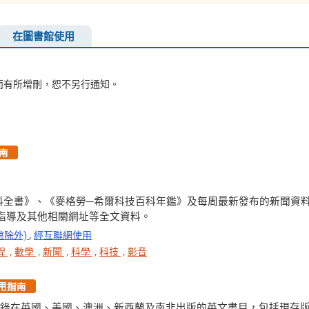
在圖書館使用
而有所增刪，恕不另行通知。
科全書》、《麥格勞─希爾科技百科年鑑》及每周最新發布的新聞資
指導及其他相關網址等全文資料。
館除外)
,
經互聯網使用
程
,
數學
,
新聞
,
科學
,
科技
,
影音
檢索資料庫收錄在英國、美國、澳洲、新西蘭及南非出版的英文書目，包括現