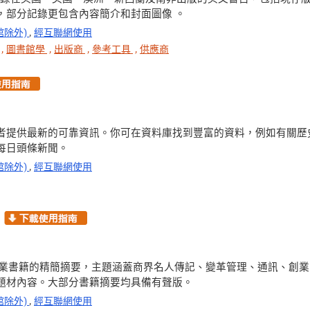
，部分記錄更包含內容簡介和封面圖像 。
館除外)
,
經互聯網使用
,
圖書館學
,
出版商
,
參考工具
,
供應商
者提供最新的可靠資訊。你可在資料庫找到豐富的資料，例如有關歷
每日頭條新聞。
館除外)
,
經互聯網使用
ies 收錄主要商業書籍的精簡摘要，主題涵蓋商界名人傳記、變革管理、通訊
題材內容。大部分書籍摘要均具備有聲版。
館除外)
,
經互聯網使用