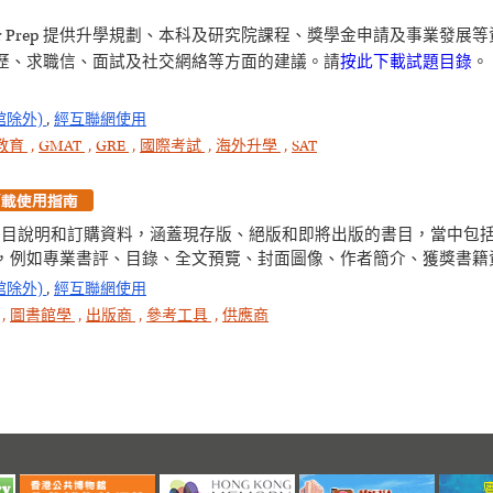
s Test and Career Prep 提供升學規劃、本科及研究院課程、獎學金申
歷、求職信、面試及社交網絡等方面的建議。請
按此下載試題目錄
。
館除外)
,
經互聯網使用
教育
,
GMAT
,
GRE
,
國際考試
,
海外升學
,
SAT
t 線上資料庫收錄書目說明和訂購資料，涵蓋現存版、絕版和即將出版的書目，
，例如專業書評、目錄、全文預覽、封面圖像、作者簡介、獲獎書籍
館除外)
,
經互聯網使用
,
圖書館學
,
出版商
,
參考工具
,
供應商