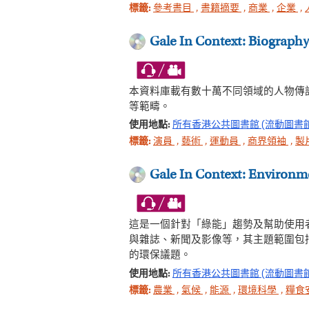
標籤:
參考書目
,
書籍摘要
,
商業
,
企業
,
Gale In Context: Biography
本資料庫載有數十萬不同領域的人物傳
等範疇。
使用地點:
所有香港公共圖書館 (流動圖書
標籤:
演員
,
藝術
,
運動員
,
商界領袖
,
製
Gale In Context: Environm
這是一個針對「綠能」趨勢及幫助使用
與雜誌、新聞及影像等，其主題範圍包
的環保議題。
使用地點:
所有香港公共圖書館 (流動圖書
標籤:
農業
,
氣候
,
能源
,
環境科學
,
糧食