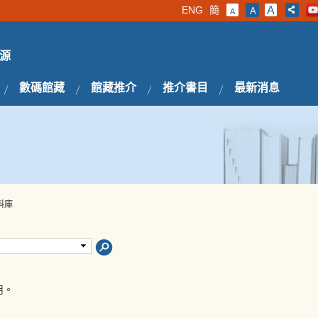
ENG
簡
A
A
A
源
數碼館藏
館藏推介
推介書目
最新消息
料庫
用。