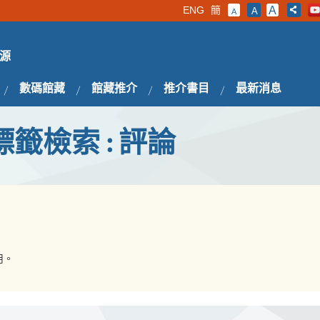
ENG
簡
A
A
A
源
數碼館藏
館藏推介
推介書目
最新消息
標籤檢索 : 評論
用。