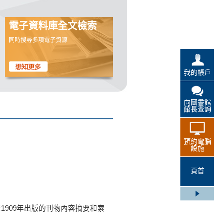
電子資料庫全文檢索
同時搜尋多項電子資源
我的帳戶
向圖書館
館長查詢
預約電腦
設施
頁首
以及早至1909年出版的刊物內容摘要和索