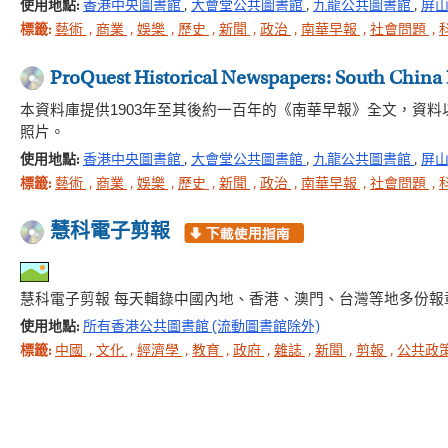
使用地點:
香港中央圖書館
,
大會堂公共圖書館
,
九龍公共圖書館
,
屏
標籤:
藝術
,
商業
,
娛樂
,
歷史
,
新聞
,
政治
,
南華早報
,
社會問題
,
ProQuest Historical Newspapers: South China
本資料庫提供1903年至其後約一百年的《南華早報》全文，資
照片。
使用地點:
香港中央圖書館
,
大會堂公共圖書館
,
九龍公共圖書館
,
屏
標籤:
藝術
,
商業
,
娛樂
,
歷史
,
新聞
,
政治
,
南華早報
,
社會問題
,
慧科電子剪報
慧科電子剪報 每天輯錄中國內地、香港、澳門、台灣等地多份
使用地點:
所有香港公共圖書館 (流動圖書館除外)
標籤:
中國
,
文化
,
經濟學
,
教育
,
政府
,
雜誌
,
新聞
,
剪報
,
公共政