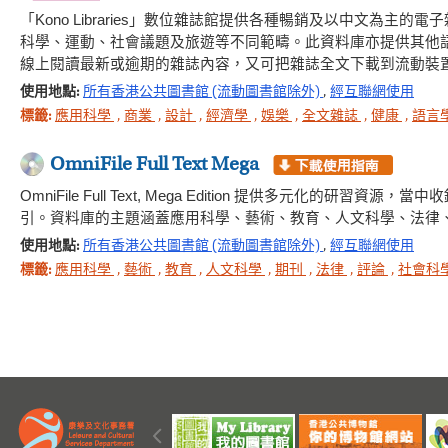
「Kono Libraries」數位雜誌館提供各種暢銷及以中文為
科學、運動、社會議題及旅遊等不同範疇。此資料庫亦提供其他
線上閱讀最新或逾期的雜誌內容，又可把雜誌全文下載到流動裝置
使用地點:
所有香港公共圖書館 (流動圖書館除外)
,
經互聯網使用
標籤:
應用科學
,
商業
,
設計
,
經濟學
,
娛樂
,
全文雜誌
,
健康
,
語言
OmniFile Full Text Mega
OmniFile Full Text, Mega Edition 提供多元化
引。資料庫的主題涵蓋應用科學、藝術、教育、人文科學、法律
使用地點:
所有香港公共圖書館 (流動圖書館除外)
,
經互聯網使用
標籤:
應用科學
,
藝術
,
教育
,
人文科學
,
期刊
,
法律
,
評論
,
社會科