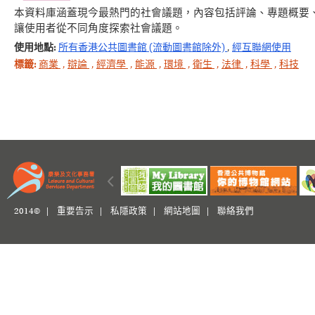
本資料庫涵蓋現今最熱門的社會議題，內容包括評論、專題概要
讓使用者從不同角度探索社會議題。
使用地點:
所有香港公共圖書館 (流動圖書館除外)
,
經互聯網使用
標籤:
商業
,
辯論
,
經濟學
,
能源
,
環境
,
衛生
,
法律
,
科學
,
科技
2014© |
重要告示
|
私隱政策
|
網站地圖
|
聯絡我們