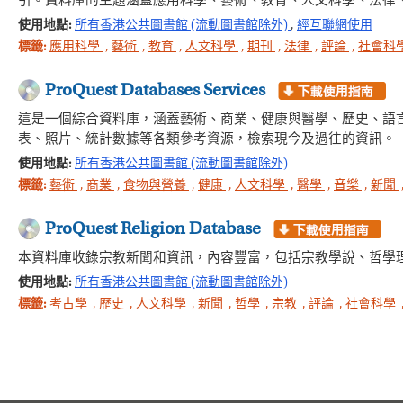
引。資料庫的主題涵蓋應用科學、藝術、教育、人文科學、法律
使用地點:
所有香港公共圖書館 (流動圖書館除外)
,
經互聯網使用
標籤:
應用科學
,
藝術
,
教育
,
人文科學
,
期刊
,
法律
,
評論
,
社會科
ProQuest Databases Services
這是一個綜合資料庫，涵蓋藝術、商業、健康與醫學、歷史、語
表、照片、統計數據等各類參考資源，檢索現今及過往的資訊。
使用地點:
所有香港公共圖書館 (流動圖書館除外)
標籤:
藝術
,
商業
,
食物與營養
,
健康
,
人文科學
,
醫學
,
音樂
,
新聞
ProQuest Religion Database
本資料庫收錄宗教新聞和資訊，內容豐富，包括宗教學說、哲學
使用地點:
所有香港公共圖書館 (流動圖書館除外)
標籤:
考古學
,
歷史
,
人文科學
,
新聞
,
哲學
,
宗教
,
評論
,
社會科學