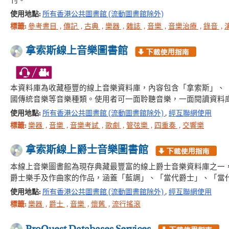
刊。
使用地點:
所有香港公共圖書館 (流動圖書館除外)
標籤:
參考書目
,
傳記
,
古典
,
樂器
,
雜誌
,
音樂
,
音樂治療
,
錄音
,
拿索斯線上音樂圖書館
本資料庫為收藏極豐的線上音樂資料庫，內容包含「拿索斯」、「
國傳統音樂等音樂種類。使用者可一面聆聽音樂，一面閱讀資料
使用地點:
所有香港公共圖書館 (流動圖書館除外)
,
經互聯網使用
標籤:
樂器
,
音樂
,
音樂考試
,
歌劇
,
管弦樂
,
四重奏
,
交響樂
拿索斯線上爵士音樂圖書館
本線上音樂圖書館為現存典藏最豐富的線上爵士音樂資料庫之一
爵士樂手及作曲家的作品，涵蓋「藍調」、「當代爵士」、「當
使用地點:
所有香港公共圖書館 (流動圖書館除外)
,
經互聯網使用
標籤:
樂器
,
爵士
,
音樂
,
懷舊
,
流行搖滾