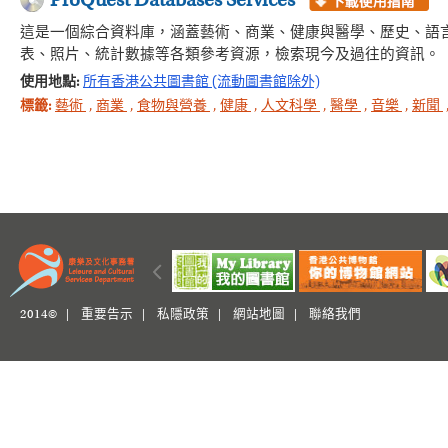
ProQuest Databases Services
這是一個綜合資料庫，涵蓋藝術、商業、健康與醫學、歷史、語
表、照片、統計數據等各類參考資源，檢索現今及過往的資訊。
使用地點:
所有香港公共圖書館 (流動圖書館除外)
標籤:
藝術
,
商業
,
食物與營養
,
健康
,
人文科學
,
醫學
,
音樂
,
新聞
2014© |
重要告示
|
私隱政策
|
網站地圖
|
聯絡我們