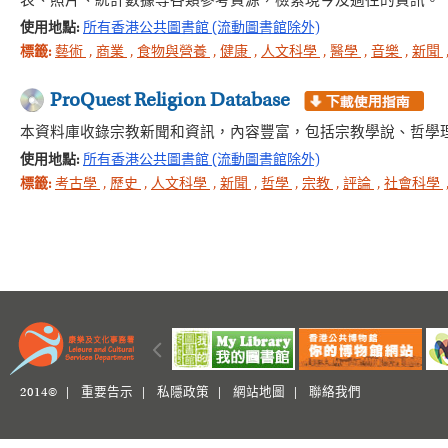
表、照片、統計數據等各類參考資源，檢索現今及過往的資訊。
使用地點:
所有香港公共圖書館 (流動圖書館除外)
標籤:
藝術
,
商業
,
食物與營養
,
健康
,
人文科學
,
醫學
,
音樂
,
新聞
ProQuest Religion Database
本資料庫收錄宗教新聞和資訊，內容豐富，包括宗教學說、哲學
使用地點:
所有香港公共圖書館 (流動圖書館除外)
標籤:
考古學
,
歷史
,
人文科學
,
新聞
,
哲學
,
宗教
,
評論
,
社會科學
2014© |
重要告示
|
私隱政策
|
網站地圖
|
聯絡我們