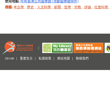
使用地點:
所有香港公共圖書館 (流動圖書館除外)
標籤:
考古學
,
歷史
,
人文科學
,
新聞
,
哲學
,
宗教
,
評論
,
社會科學
2014© |
重要告示
|
私隱政策
|
網站地圖
|
聯絡我們